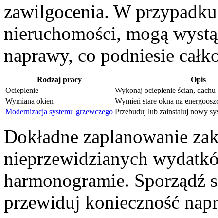
zawilgocenia. W przypadku
nieruchomości, mogą wystą
naprawy, co podniesie całk
Rodzaj pracy
Opis
Ocieplenie
Wykonaj ocieplenie ścian, dachu 
Wymiana okien
Wymień stare okna na energoosz
Modernizacja systemu grzewczego
Przebuduj lub zainstaluj nowy s
Dokładne zaplanowanie zak
nieprzewidzianych wydatk
harmonogramie. Sporządź sz
przewiduj konieczność nap