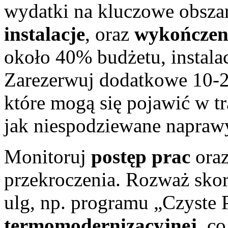
wydatki na kluczowe obszar
instalacje
, oraz
wykończen
około 40% budżetu, instal
Zarezerwuj dodatkowe 10-2
które mogą się pojawić w tra
jak niespodziewane napraw
Monitoruj
postęp prac
ora
przekroczenia. Rozważ skorz
ulg, np. programu „Czyste 
termomodernizacyjnej
, c