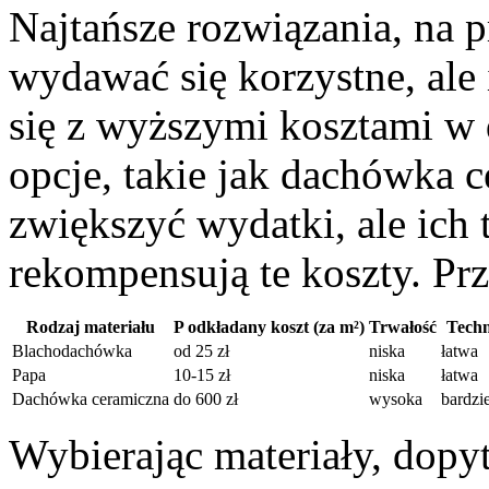
Najtańsze rozwiązania, na 
wydawać się korzystne, ale
się z wyższymi kosztami w 
opcje, takie jak dachówka
zwiększyć wydatki, ale ich 
rekompensują te koszty. Pr
Rodzaj materiału
P odkładany koszt (za m²)
Trwałość
Techn
Blachodachówka
od 25 zł
niska
łatwa
Papa
10-15 zł
niska
łatwa
Dachówka ceramiczna
do 600 zł
wysoka
bardzi
Wybierając materiały, dopy