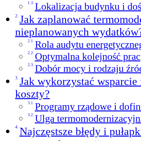
Lokalizacja budynku i d
Jak zaplanować termomode
nieplanowanych wydatków
Rola audytu energetyczneg
Optymalna kolejność prac
Dobór mocy i rodzaju źród
Jak wykorzystać wsparcie 
koszty?
Programy rządowe i dofi
Ulga termomodernizacyjna
Najczęstsze błędy i pułap