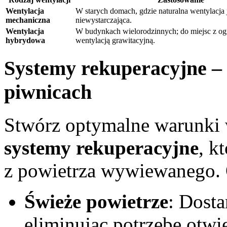
Wentylacja
W starych domach, gdzie naturalna wentylacja 
mechaniczna
niewystarczająca.
Wentylacja
W budynkach wielorodzinnych; do miejsc z og
hybrydowa
wentylacją grawitacyjną.
Systemy rekuperacyjne – 
piwnicach
Stwórz optymalne warunki w
systemy rekuperacyjne
, k
z powietrza wywiewanego. O
Świeże powietrze
: Dosta
eliminując potrzebę otwie