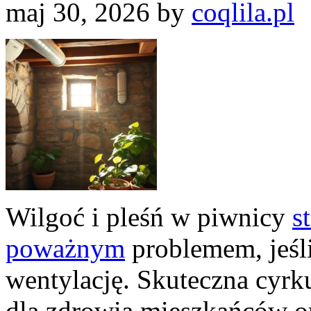
maj 30, 2026
by
coqlila.pl
Wilgoć i pleśń w piwnicy
s
poważnym
problemem, jeśl
wentylację. Skuteczna cyrku
dla zdrowia mieszkańców or