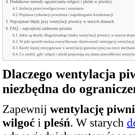
Dodatkowe metody ograniczania wilgoci i pleśni w piwnicy
Izolacja przeciwwilgociowa i osuszanie
Poprawa cyrkulacji powietrza i zapobieganie kondensacji
Najczęstsze błędy przy wentylacji piwnicy w starych domach
FAQ – najczęściej zadawane pytania
Jakie są skutki długotrwałego braku wentylacji piwnicy w starym dom
W jaki sposób można zweryfikować skuteczność istniejącej wentylacji
Kiedy lepiej zrezygnować z wentylacji grawitacyjnej na rzecz mechan
Co zrobić, gdy wilgoć i pleśń pojawiają się mimo prawidłowej wentyla
Dlaczego wentylacja pi
niezbędna do ograniczen
Zapewnij
wentylację piwn
wilgoć
i
pleśń
. W starych
d