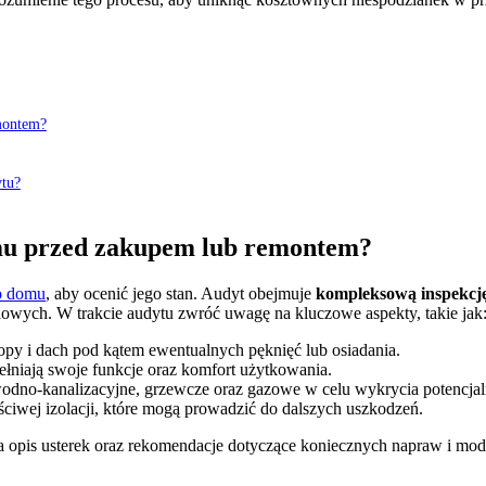
montem?
ytu?
omu przed zakupem lub remontem?
o domu
, aby ocenić jego stan. Audyt obejmuje
kompleksową inspekcję
iowych. W trakcie audytu zwróć uwagę na kluczowe aspekty, takie jak
ropy i dach pod kątem ewentualnych pęknięć lub osiadania.
ełniają swoje funkcje oraz komfort użytkowania.
, wodno-kanalizacyjne, grzewcze oraz gazowe w celu wykrycia potencja
ściwej izolacji, które mogą prowadzić do dalszych uszkodzeń.
ra opis usterek oraz rekomendacje dotyczące koniecznych napraw i mod