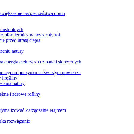
zwiększenie bezpieczeństwa domu
dustrialnych
omfort termiczny przez cały rok
e przed utratą ciepła
czeniu natury
 energia elektryczna z paneli słonecznych
yjemnego odpoczynku na świeżym powietrzu
i rośliny
wiania natury
kne i zdrowe rośliny
Zoptymalizować Zarządzanie Najmem
ska rozwiązanie