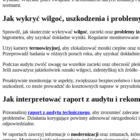
normami.
Jak wykryć wilgoć, uszkodzenia i problem
Sprawdź, jak skutecznie wykrywać
wilgoć
, zacieki oraz
problemy iz
higrometru, aby uzyskać dokładne wyniki. Regularne monitorowanie
Użyj kamery
termowizyjnej
, aby zlokalizować mostki cieplne oraz 
Przeprowadź badania w różnych porach roku, aby uzyskać dokładnie
Podczas audytu zwróć uwagę na wszelkie zacieki oraz obecność pleś
Jeśli zauważysz jakiekolwiek oznaki wilgoci, zidentyfikuj ich źród
Proaktywnie monitorując te aspekty, zwiększasz bezpieczeństwo i 
uszkodzeń, co może prowadzić do kosztownych napraw w przyszłośc
Jak interpretować raport z audytu i reko
Przeanalizuj
raport z audytu technicznego
, aby zrozumieć zalecan
problemów. Działania korygujące powinny adresować niezgodności i i
odpowiedzialne.
W raportach zawrzyj informacje o
modernizacji
oraz zmianach, któr
zmiany. Monitoruj każdą rekomendację pod kątem skuteczności, aby un