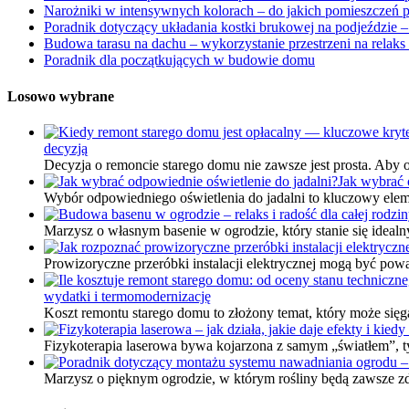
Narożniki w intensywnych kolorach – do jakich pomieszczeń pa
Poradnik dotyczący układania kostki brukowej na podjeździe – 
Budowa tarasu na dachu – wykorzystanie przestrzeni na relak
Poradnik dla początkujących w budowie domu
Losowo wybrane
decyzją
Decyzja o remoncie starego domu nie zawsze jest prosta. Aby o
Jak wybrać 
Wybór odpowiedniego oświetlenia do jadalni to kluczowy elem
Marzysz o własnym basenie w ogrodzie, który stanie się idealn
Prowizoryczne przeróbki instalacji elektrycznej mogą być p
wydatki i termomodernizację
Koszt remontu starego domu to złożony temat, który może sięga
Fizykoterapia laserowa bywa kojarzona z samym „światłem”, t
Marzysz o pięknym ogrodzie, w którym rośliny będą zawsze z