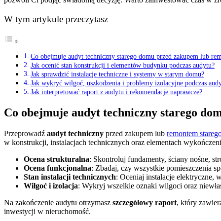
W tym artykule przeczytasz
Co obejmuje audyt techniczny starego domu przed zakupem lub re
Jak ocenić stan konstrukcji i elementów budynku podczas audytu?
Jak sprawdzić instalacje techniczne i systemy w starym domu?
Jak wykryć wilgoć, uszkodzenia i problemy izolacyjne podczas aud
Jak interpretować raport z audytu i rekomendacje naprawcze?
Co obejmuje audyt techniczny starego d
Przeprowadź
audyt techniczny
przed zakupem lub
remontem stareg
w konstrukcji, instalacjach technicznych oraz elementach wykończen
Ocena strukturalna
: Skontroluj fundamenty, ściany nośne, st
Ocena funkcjonalna
: Zbadaj, czy wszystkie pomieszczenia sp
Stan instalacji technicznych
: Oceniaj instalacje elektryczne
Wilgoć i izolacja
: Wykryj wszelkie oznaki wilgoci oraz niewła
Na zakończenie audytu otrzymasz
szczegółowy raport
, który zawie
inwestycji w nieruchomość.