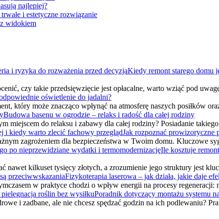
sują najlepiej?
trwałe i estetyczne rozwiązanie
s z widokiem
Kiedy remont starego domu je
cenić, czy takie przedsięwzięcie jest opłacalne, warto wziąć pod uwag
odpowiednie oświetlenie do jadalni?
ent, który może znacząco wpłynąć na atmosferę naszych posiłków ora
Budowa basenu w ogrodzie – relaks i radość dla całej rodziny
ym miejscem do relaksu i zabawy dla całej rodziny? Posiadanie takieg
Jak rozpoznać prowizoryczne pr
oważnym zagrożeniem dla bezpieczeństwa w Twoim domu. Kluczowe sygn
Ile kosztuje remon
ć nawet kilkuset tysięcy złotych, a zrozumienie jego struktury jest kl
Fizykoterapia laserowa – jak działa, jakie daje e
ymczasem w praktyce chodzi o wpływ energii na procesy regeneracji:
Poradnik dotyczący montażu systemu naw
drowe i zadbane, ale nie chcesz spędzać godzin na ich podlewaniu? 