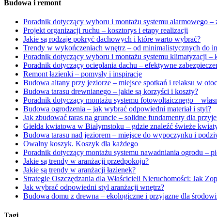
Budowa i remont
Poradnik dotyczący wyboru i montażu systemu alarmowego – 
Projekt organizacji ruchu – kosztorys i etapy realizacji
Jakie są rodzaje pokryć dachowych i które warto wybrać?
Trendy w wykończeniach wnętrz – od minimalistycznych do in
Poradnik dotyczący wyboru i montażu systemu klimatyzacji – k
Poradnik dotyczący ocieplania dachu – efektywne zabezpieczeni
Remont łazienki – pomysły i inspiracje
Budowa altany przy jeziorze – miejsce spotkań i relaksu w oto
Budowa tarasu drewnianego – jakie są korzyści i koszty?
Poradnik dotyczący montażu systemu fotowoltaicznego – własna
Budowa ogrodzenia – jak wybrać odpowiedni materiał i styl?
Jak zbudować taras na gruncie – solidne fundamenty dla prz
Giełda kwiatowa w Białymstoku – gdzie znaleźć świeże kwiaty 
Budowa tarasu nad jeziorem – miejsce do wypoczynku i podzi
Owalny koszyk. Koszyk dla każdego
Poradnik dotyczący montażu systemu nawadniania ogrodu – pię
Jakie są trendy w aranżacji przedpokoju?
Jakie są trendy w aranżacji łazienek?
Strategie Oszczędzania dla Właścicieli Nieruchomości: Jak 
Jak wybrać odpowiedni styl aranżacji wnętrz?
Budowa domu z drewna – ekologiczne i przyjazne dla środowi
Tagi