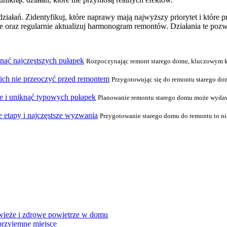
iałań. Zidentyfikuj, które naprawy mają najwyższy priorytet i które 
 oraz regularnie aktualizuj harmonogram remontów. Działania te pozwo
nąć najczęstszych pułapek
Rozpoczynając remont starego domu, kluczowym kr
 ich nie przeoczyć przed remontem
Przygotowując się do remontu starego d
e i uniknąć typowych pułapek
Planowanie remontu starego domu może wydawa
 etapy i najczęstsze wyzwania
Przygotowanie starego domu do remontu to nie
świeże i zdrowe powietrze w domu
 przyjemne miejsce