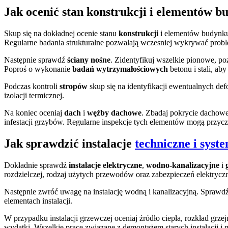
Jak ocenić stan konstrukcji i elementów 
Skup się na dokładnej ocenie stanu
konstrukcji
i elementów budynku
Regularne badania strukturalne pozwalają wczesniej wykrywać pro
Następnie sprawdź
ściany nośne
. Zidentyfikuj wszelkie pionowe, po
Poproś o wykonanie
badań wytrzymałościowych
betonu i stali, ab
Podczas kontroli
stropów
skup się na identyfikacji ewentualnych def
izolacji termicznej.
Na koniec oceniaj
dach
i
węźby dachowe
. Zbadaj pokrycie dachowe
infestacji grzybów. Regularne inspekcje tych elementów mogą przyc
Jak sprawdzić instalacje
techniczne i sys
Dokładnie sprawdź
instalacje elektryczne
,
wodno-kanalizacyjne
i
rozdzielczej, rodzaj użytych przewodów oraz zabezpieczeń elektrycz
Następnie zwróć uwagę na instalację wodną i kanalizacyjną. Sprawdź 
elementach instalacji.
W przypadku instalacji grzewczej oceniaj źródło ciepła, rozkład grze
wydatki. Wszelkie prace związane z demontażem starych instalacj