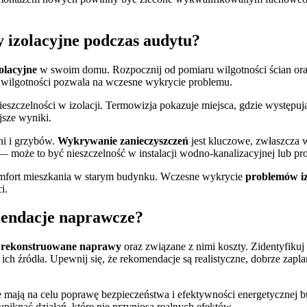
y izolacyjne podczas audytu?
olacyjne
w swoim domu. Rozpocznij od pomiaru wilgotności ścian oraz 
 wilgotności pozwala na wczesne wykrycie problemu.
nieszczelności w izolacji. Termowizja pokazuje miejsca, gdzie występu
jsze wyniki.
ni i grzybów.
Wykrywanie zanieczyszczeń
jest kluczowe, zwłaszcza w
ło — może to być nieszczelność w instalacji wodno-kanalizacyjnej lub
komfort mieszkania w starym budynku. Wczesne wykrycie
problemów iz
i.
mendacje naprawcze?
e
rekonstruowane naprawy
oraz związane z nimi koszty. Zidentyfiku
ch źródła. Upewnij się, że rekomendacje są realistyczne, dobrze zapla
e mają na celu poprawę bezpieczeństwa i efektywności energetycznej
iknąć działań, które nie przyniosą realnych efektów.