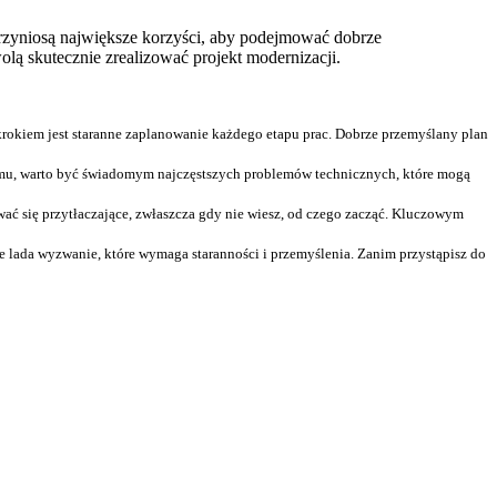
przyniosą największe korzyści, aby podejmować dobrze
lą skutecznie zrealizować projekt modernizacji.
okiem jest staranne zaplanowanie każdego etapu prac. Dobrze przemyślany plan
omu, warto być świadomym najczęstszych problemów technicznych, które mogą
ć się przytłaczające, zwłaszcza gdy nie wiesz, od czego zacząć. Kluczowym
 lada wyzwanie, które wymaga staranności i przemyślenia. Zanim przystąpisz do