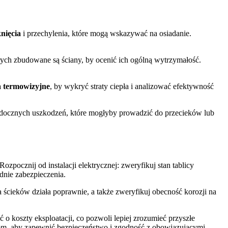
nięcia
i przechylenia, które mogą wskazywać na osiadanie.
rych zbudowane są ściany, by ocenić ich ogólną wytrzymałość.
 termowizyjne
, by wykryć straty ciepła i analizować efektywność
widocznych uszkodzeń, które mogłyby prowadzić do przecieków lub
zpocznij od instalacji elektrycznej: zweryfikuj stan tablicy
dnie zabezpieczenia.
 ścieków działa poprawnie, a także zweryfikuj obecność korozji na
 o koszty eksploatacji, co pozwoli lepiej zrozumieć przyszłe
om, aby zapewnić bezpieczeństwo i zgodność z obowiązującymi