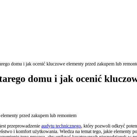
arego domu i jak ocenić kluczowe elementy przed zakupem lub remon
tarego domu i jak ocenić kluczo
jest przeprowadzenie
audytu technicznego
, który pozwoli odkryć poten
czeństwo i komfort użytkowania. Wiedza na temat tego, jakie elementy
ozumienie tego procesu, aby uniknąć kosztownych niespodzianek w prz