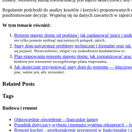
Regularnie podchodź do analizy kosztów i korzyści proponowanych dz
poinformowane decyzje. Wspieraj się na danych zawartych w raporcie
W tym temacie również:
Remont starego domu od podstaw: jak zaplanować prace i unik
nie tylko pomoże uniknąć najczęstszych pułapek, takich...
Stary dom najczęstsze problemy techniczne i formalne oraz jak
się pojawić. Nieszczelności, wilgoć czy uszkodzenia fundamentów to...
Plan etapowania remontu starego domu: jak zorganizować prac
krokiem jest stworzenie szczegółowego planu etapowania,...
Jak skutecznie przygotować stary dom do remontu — kluczowe
prac, ważne jest, aby zrozumieć...
Related Posts
Tags
Budowa i remont
Odpowiednie oświetlenie – francuskie lampy
Poradnik dotyczący wyboru i montażu systemu rekuperacji – 
Remont kuchni – przekształcenie przestrzeni w funkcjonalne i