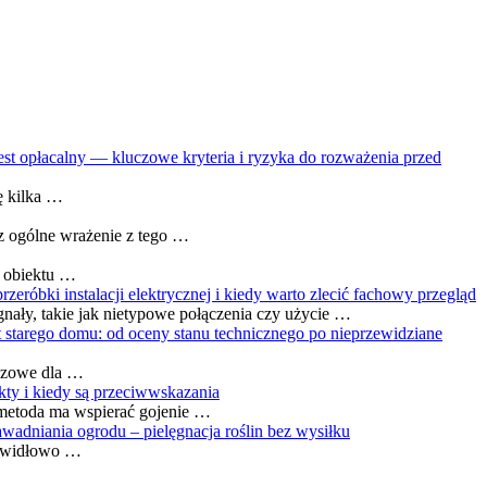
st opłacalny — kluczowe kryteria i ryzyka do rozważenia przed
ę kilka …
z ogólne wrażenie z tego …
o obiektu …
zeróbki instalacji elektrycznej i kiedy warto zlecić fachowy przegląd
ały, takie jak nietypowe połączenia czy użycie …
t starego domu: od oceny stanu technicznego po nieprzewidziane
uczowe dla …
fekty i kiedy są przeciwwskazania
 metoda ma wspierać gojenie …
adniania ogrodu – pielęgnacja roślin bez wysiłku
Prawidłowo …