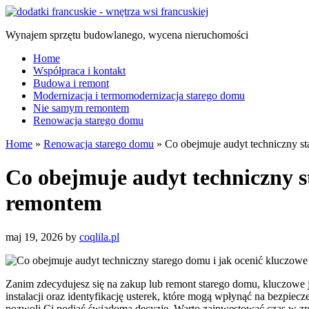
Wynajem sprzętu budowlanego, wycena nieruchomości
Home
Współpraca i kontakt
Budowa i remont
Modernizacja i termomodernizacja starego domu
Nie samym remontem
Renowacja starego domu
Home
»
Renowacja starego domu
»
Co obejmuje audyt techniczny st
Co obejmuje audyt techniczny s
remontem
maj 19, 2026
by
coqlila.pl
Zanim zdecydujesz się na zakup lub remont starego domu, kluczowe 
instalacji oraz identyfikację usterek, które mogą wpłynąć na bezpie
pozwoli Ci podjąć świadomą decyzję. Warto zainwestować czas w zr