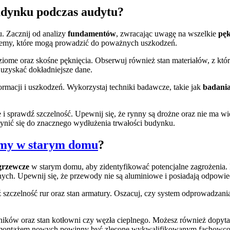
budynku podczas audytu?
. Zacznij od analizy
fundamentów
, zwracając uwagę na wszelkie
pęk
blemy, które mogą prowadzić do poważnych uszkodzeń.
ziome oraz skośne pęknięcia. Obserwuj również stan materiałów, z któ
y uzyskać dokładniejsze dane.
ormacji i uszkodzeń. Wykorzystaj techniki badawcze, takie jak
badania
 i sprawdź szczelność. Upewnij się, że rynny są drożne oraz nie ma 
zynić się do znacznego wydłużenia trwałości budynku.
temy w starym domu
?
grzewcze
w starym domu, aby zidentyfikować potencjalne zagrożenia. Ro
nych. Upewnij się, że przewody nie są aluminiowe i posiadają odpowie
szczelność rur oraz stan armatury. Oszacuj, czy system odprowadzania
jników oraz stan kotłowni czy węzła cieplnego. Możesz również dopytać
i i montażem nowych powinny być zlecone wykwalifikowanym fachowc