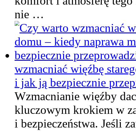
komfort i atmosferę tego
nie …
wzmacniać więźbę stareg
i jak ją bezpiecznie prze
Wzmacnianie więźby da
kluczowym krokiem w za
i bezpieczeństwa. Jeśli z