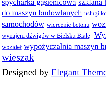
spycharka gąsienicowa
szklana 
do maszyn budowlanych
usługi k
samochodów
woz
wiercenie betonu
Wyn
wynajem dźwigów w Bielsku Białej
wypożyczalnia maszyn 
wozideł
wieszak
Designed by
Elegant Them