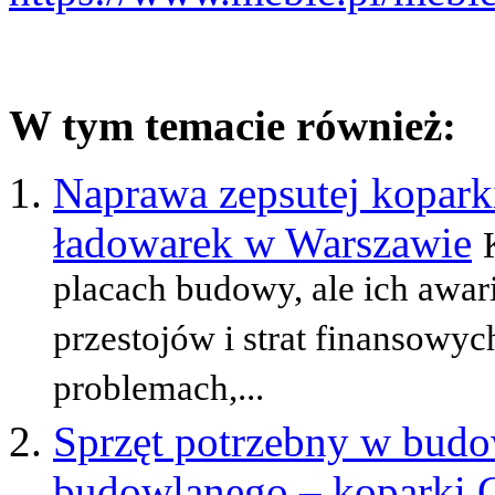
W tym temacie również:
Naprawa zepsutej koparki
ładowarek w Warszawie
placach budowy, ale ich awa
przestojów i strat finansowyc
problemach,...
Sprzęt potrzebny w budo
budowlanego – koparki 