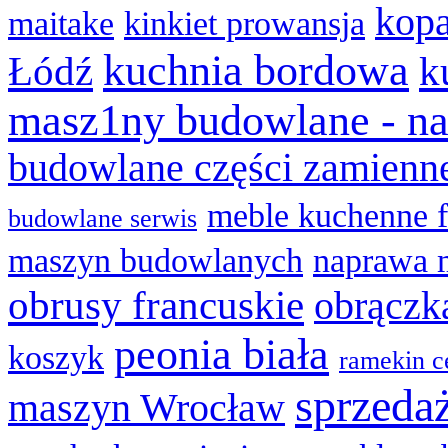
kopa
maitake
kinkiet prowansja
kuchnia bordowa
Łódź
k
masz1ny budowlane - na
budowlane części zamienn
meble kuchenne f
budowlane serwis
maszyn budowlanych
naprawa 
obrusy francuskie
obrączk
peonia biała
koszyk
ramekin c
sprzeda
maszyn Wrocław