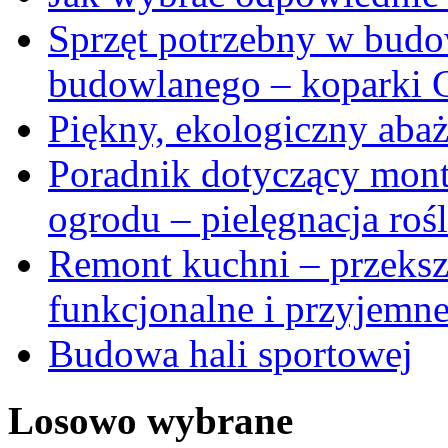
Sprzęt potrzebny w budo
budowlanego – koparki 
Piękny, ekologiczny abaż
Poradnik dotyczący mon
ogrodu – pielęgnacja roś
Remont kuchni – przekszt
funkcjonalne i przyjemne
Budowa hali sportowej
Losowo wybrane