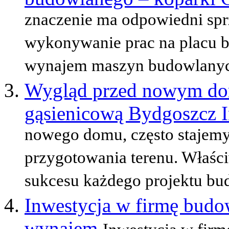
znaczenie ma odpowiedni sprz
wykonywanie prac na placu 
wynajem maszyn budowlanyc
Wygląd przed nowym dom
gąsienicową Bydgoszcz 
nowego domu, często stajem
przygotowania terenu. Właśc
sukcesu każdego projektu bud
Inwestycja w firmę budo
wynajem